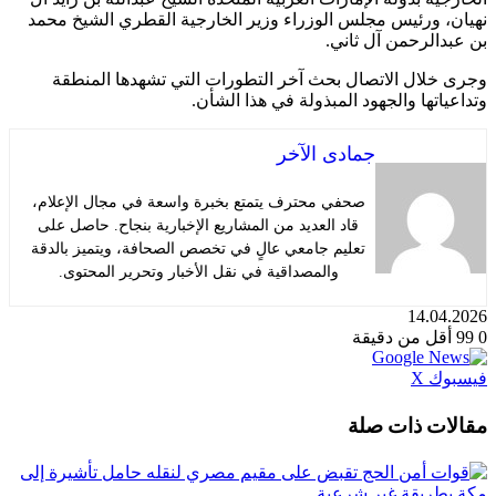
نهيان، ورئيس مجلس الوزراء وزير الخارجية القطري الشيخ محمد
بن عبدالرحمن آل ثاني.
وجرى خلال الاتصال بحث آخر التطورات التي تشهدها المنطقة
وتداعياتها والجهود المبذولة في هذا الشأن.
جمادى الآخر
صحفي محترف يتمتع بخبرة واسعة في مجال الإعلام،
قاد العديد من المشاريع الإخبارية بنجاح. حاصل على
تعليم جامعي عالٍ في تخصص الصحافة، ويتميز بالدقة
والمصداقية في نقل الأخبار وتحرير المحتوى.
14.04.2026
0
99
أقل من دقيقة
طباعة
لينكدإن
مشاركة
بينتيريست
فيسبوك
X
عبر
البريد
مقالات ذات صلة