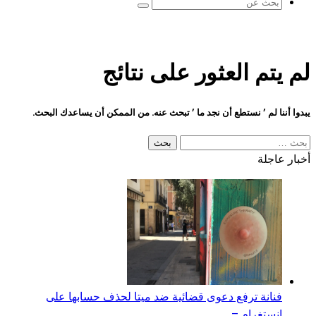
بحث
عن
لم يتم العثور على نتائج
يبدوا أننا لم ’ نستطع أن نجد ما ’ تبحث عنه. من الممكن أن يساعدك البحث.
البحث
عن:
أخبار عاجلة
فنانة ترفع دعوى قضائية ضد ميتا لحذف حسابها على
إنستغرام –