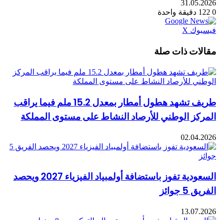
31.05.2026
0
122
دقيقة واحدة
طباعة
لينكدإن
مشاركة
بينتيريست
فيسبوك
X
عبر
البريد
مقالات ذات صلة
طريف تشهد هطول أمطار بمعدل 15.2 ملم فيما يراقب
المركز الوطني للأرصاد النشاط على مستوى المملكة
02.04.2026
السعودية تفوز باستضافة أولمبياد الفيزياء 2027 ويحصد
الفريق 5 جوائز
13.07.2026