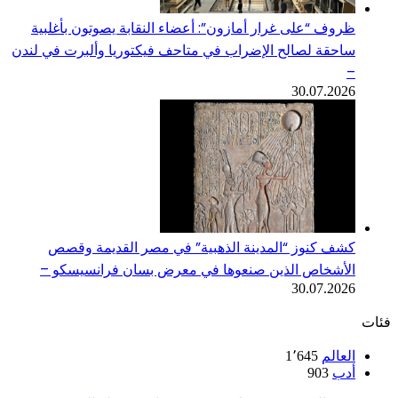
ظروف “على غرار أمازون”: أعضاء النقابة يصوتون بأغلبية
ساحقة لصالح الإضراب في متاحف فيكتوريا وألبرت في لندن
–
30.07.2026
كشف كنوز “المدينة الذهبية” في مصر القديمة وقصص
الأشخاص الذين صنعوها في معرض بسان فرانسيسكو –
30.07.2026
فئات
العالم
1٬645
أدب
903