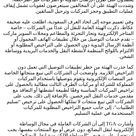
وشددت الهيئة على أن المخالفين سيتعرضون لعقوبات تشمل إيقاف
عمليات التطبيق وحجز المركبات وترحيل السائقين.
وفي تعميم موجه إلى اتحاد الغرف السعودية، اطلعت عليه صحيفة
عكاظ، ذكرت الهيئة العامة للنقل أن عددًا من الشركات – خاصة
المتاجر الإلكترونية وتجار التجزئة والمطاعم ومحلات السوبر ماركت
– تقدم خدمات التوصيل من خلال تطبيقات الهاتف المحمول أو
أنظمة الإرسال اليدوية دون الحصول على التراخيص المطلوبة أو
الالتزام باللوائح المنظمة لأنشطة النقل والخدمات البريدية ووساطة
الشحن.
كما حذرت الهيئة من حظر تطبيقات التوصيل التي تعمل دون
التراخيص اللازمة. وأوضحت أن الشركات التي تبيع منتجاتها الخاصة
عبر المنصات الإلكترونية وتقوم بتوصيلها باستخدام المركبات
المملوكة للشركة أو مركبات الطرف الثالث مطالبة بالحصول على
تراخيص المركبات المناسبة وفقًا لطبيعة أنشطتها أو التعاقد مع
مقدمي خدمات النقل المرخصين. بالإضافة إلى ذلك، يجب على
الشركات التي تبيع منتجات لا تملكها الحصول على ترخيص “تسليم
الطلبيات”، إلى جانب جميع التراخيص المطلوبة للمركبات
المستخدمة في عملية التسليم.
وأشارت TGA إلى أن الشركات العاملة في مجال الوساطة
الإلكترونية لنقل البضائع، دون عرض أو بيع المنتجات بنفسها، يجب
أن تحصل على ترخيص “الوساطة الإلكترونية لنقل البضائع”