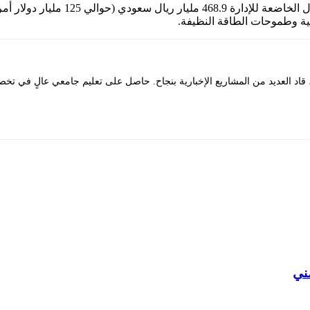
تدير “أكوا” حالياً محفظة تضم 111 أصلاً
عية وطموحات الطاقة النظيفة.
د العديد من المشاريع الإخبارية بنجاح. حاصل على تعليم جامعي عالٍ في تخصص
مني