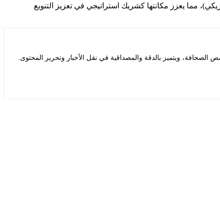
 في 16 دولة، وتبلغ قيمة الأصول الخاضعة للإدارة 468.9 مليار ريال سعودي (حوالي 125 مليار دولار أمريكي)، مما يعزز مكانتها كشريك استراتيجي في تعزيز التنويع
 الصحافة، ويتميز بالدقة والمصداقية في نقل الأخبار وتحرير المحتوى.