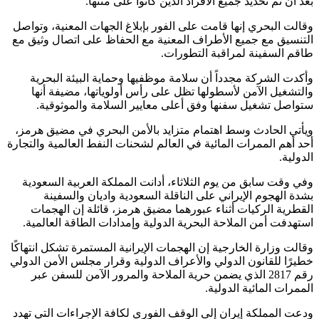
بعد أن تم تحديد جميع الأفراد الذين كانوا على متنها.
وقالت البحري إنها قامت على الفور بإبلاغ الجهات المعنية، وتواصل
التنسيق مع جميع الأطراف المعنية مع الحفاظ على اتصال وثيق مع
طاقم السفينة لمراقبة التطورات.
وأكدت الشركة مجدداً أن سلامة موظفيها وحماية البيئة البحرية
والتشغيل الآمن لأسطولها تظل على رأس أولوياتها، مضيفة أنها
ستواصل تشغيل سفنها وفق أعلى معايير السلامة والموثوقية.
ويأتي الحادث وسط اهتمام متزايد بالأمن البحري في مضيق هرمز،
أحد أهم الممرات المائية في العالم لشحنات النفط العالمية والتجارة
الدولية.
وفي وقت سابق من يوم الثلاثاء، أدانت المملكة العربية السعودية
بشدة الهجوم الإيراني على الناقلة السعودية واديان والسفينة
القطرية الركيات أثناء عبورهما مضيق هرمز، قائلة إن الهجمات
استهدفت أمن الملاحة البحرية الدولية وإمدادات الطاقة العالمية.
وقالت وزارة الخارجية إن الهجمات الإيرانية المستمرة تشكل انتهاكًا
خطيرًا للقانون الدولي والأعراف الدولية وقرار مجلس الأمن الدولي
رقم 2817 الذي يضمن حرية الملاحة والمرور الآمن للسفن عبر
الممرات المائية الدولية.
ودعت المملكة إيران إلى الوقف الفوري لكافة الإجراءات التي تهدد