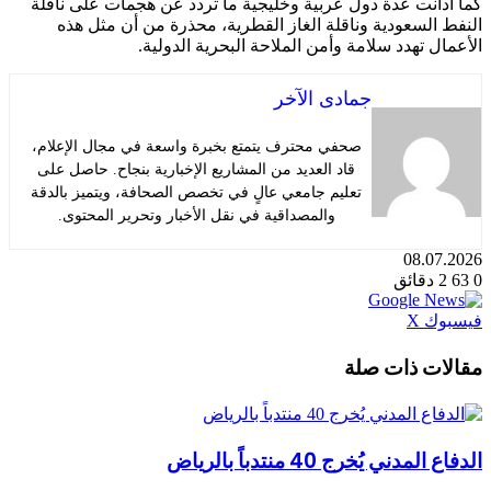
كما أدانت عدة دول عربية وخليجية ما تردد عن هجمات على ناقلة
النفط السعودية وناقلة الغاز القطرية، محذرة من أن مثل هذه
الأعمال تهدد سلامة وأمن الملاحة البحرية الدولية.
جمادى الآخر
صحفي محترف يتمتع بخبرة واسعة في مجال الإعلام،
قاد العديد من المشاريع الإخبارية بنجاح. حاصل على
تعليم جامعي عالٍ في تخصص الصحافة، ويتميز بالدقة
والمصداقية في نقل الأخبار وتحرير المحتوى.
08.07.2026
0
63
2 دقائق
طباعة
لينكدإن
مشاركة
بينتيريست
فيسبوك
X
عبر
البريد
مقالات ذات صلة
الدفاع المدني يُخرج 40 منتدباً بالرياض