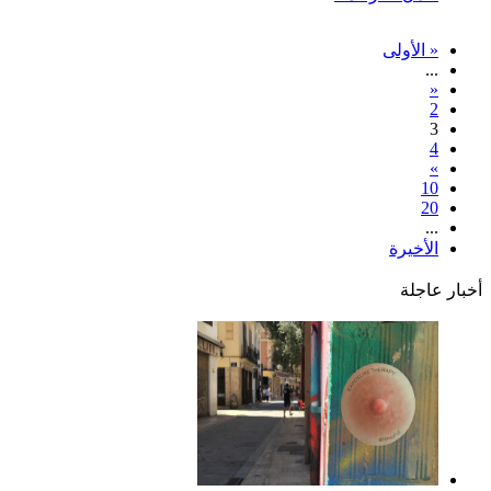
« الأولى
...
«
2
3
4
»
10
20
...
الأخيرة
أخبار عاجلة